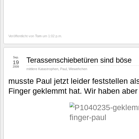
Veröffentlicht von
Tom
um 1:02 p.m.
Sep.
Terassenschiebetüren sind böse
19
2009
mittlere Katastrophen
,
Paul
,
Wewehchen
musste Paul jetzt leider feststellen al
Finger geklemmt hat. Wir haben aber al