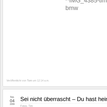
Veröffentlicht von
Tom
um 12:14 a.m.
Sep.
Sei nicht überrascht – Du hast hei
04
2009
Fotos
,
Tim