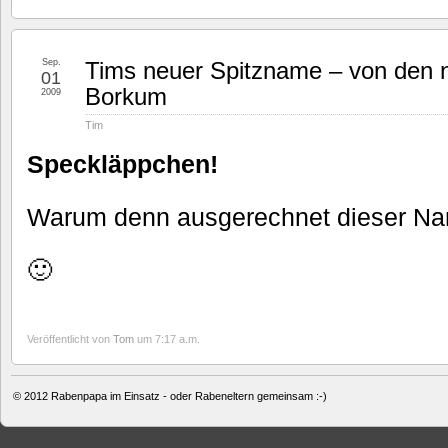
Sep.
Tims neuer Spitzname – von den 
01
Borkum
2009
Tim
Speckläppchen!
Warum denn ausgerechnet dieser N
🙂
Veröffentlicht von
Tom
um 7:17 a.m.
© 2012
Rabenpapa im Einsatz - oder Rabeneltern gemeinsam :-)