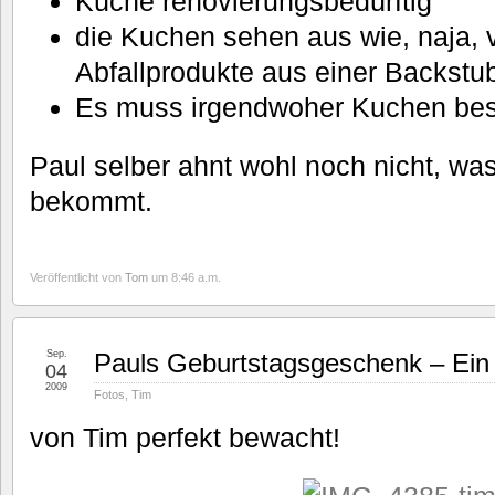
Küche renovierungsbedürftig
die Kuchen sehen aus wie, naja, v
Abfallprodukte aus einer Backstu
Es muss irgendwoher Kuchen be
Paul selber ahnt wohl noch nicht, was
bekommt.
Veröffentlicht von
Tom
um 8:46 a.m.
Sep.
Pauls Geburtstagsgeschenk – Ei
04
2009
Fotos
,
Tim
von Tim perfekt bewacht!