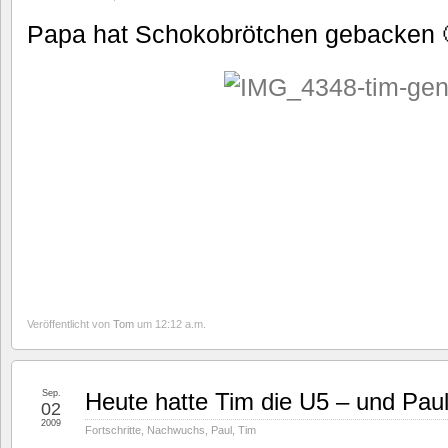
Papa hat Schokobrötchen gebacken 
Veröffentlicht von
Tom
um 12:12 a.m.
Sep.
Heute hatte Tim die U5 – und Paul
02
2009
Fortschritte
,
Nachwuchs
,
Paul
,
Tim