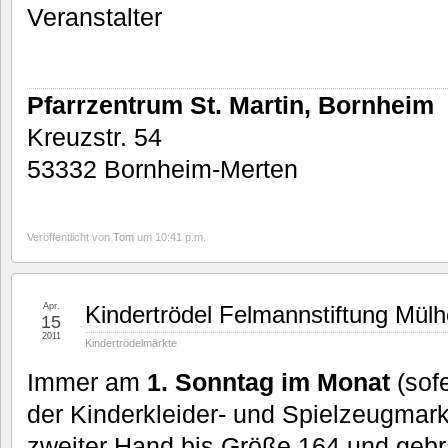
Veranstalter
Pfarrzentrum St. Martin, Bornheim
Kreuzstr. 54
53332 Bornheim-Merten
Veröffentlicht von
Tom
um 10:41 p.m.
Apr.
Kindertrödel Felmannstiftung Mül
15
2011
Kindertrödelmärkte
Immer am
1. Sonntag im Monat
(sofe
der Kinderkleider- und Spielzeugmarkt
zweiter Hand bis Größe 164 und geb