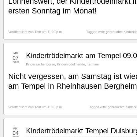
Lohnenswert, der Kindertrödelmarkt 
ersten Sonntag im Monat!
Veröffentlicht von
Tom
um 11:20 p.m.
Tagged with:
gebrauchte Kinderkl
Mai
Kindertrödelmarkt am Tempel 09.
07
2009
Kindersachenbörse
,
Kindertrödelmärkte
,
Termine
Nicht vergessen, am Samstag ist wie
am Tempel in Rheinhausen Bergheim
Veröffentlicht von
Tom
um 11:18 p.m.
Tagged with:
gebrauchte Kinderk
Apr.
Kindertrödelmarkt Tempel Duisbur
04