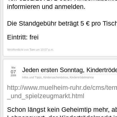
informieren und anmelden.
Die Standgebühr beträgt 5 € pro Tisc
Eintritt: frei
Veröffentlicht von
Tom
um 10:07 p.m.
Mai
Jeden ersten Sonntag, Kindertröd
07
2009
Infos und Tipps
,
Kindersachenbörse
,
Kindertrödelmärkte
http://www.muelheim-ruhr.de/cms/term
_und_spielzeugmarkt.html
Schon längst kein Geheimtip mehr, a