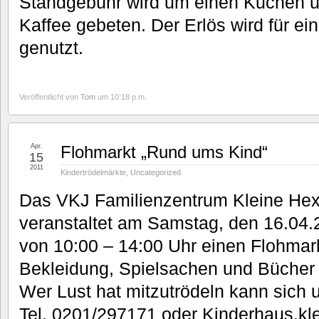
Standgebühr wird um einen Kuchen 
Kaffee gebeten. Der Erlös wird für e
genutzt.
Veröffentlicht von
Tom
um 10:18 p.m.
Apr.
Flohmarkt „Rund ums Kind“
15
2011
Kindertrödelmärkte
,
Uncategorized
Das VKJ Familienzentrum Kleine Hex
veranstaltet am Samstag, den 16.04
von 10:00 – 14:00 Uhr einen Flohma
Bekleidung, Spielsachen und Bücher
Wer Lust hat mitzutrödeln kann sich
Tel. 0201/297171 oder Kinderhaus.k