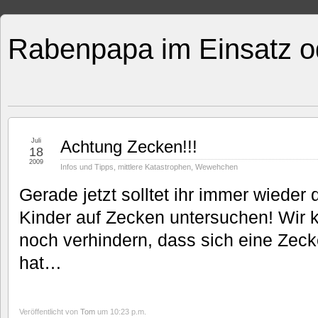
Rabenpapa im Einsatz o
Juli
Achtung Zecken!!!
18
2009
Infos und Tipps
,
mittlere Katastrophen
,
Wewehchen
Gerade jetzt solltet ihr immer wieder
Kinder auf Zecken untersuchen! Wir 
noch verhindern, dass sich eine Zeck
hat…
Veröffentlicht von
Tom
um 10:23 p.m.