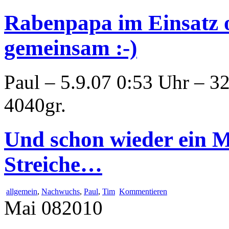
Rabenpapa im Einsatz 
gemeinsam :-)
Paul – 5.9.07 0:53 Uhr – 3
4040gr.
Und schon wieder ein M
Streiche…
allgemein
,
Nachwuchs
,
Paul
,
Tim
Kommentieren
Mai
08
2010