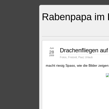
Rabenpapa im E
Juni
Drachenfliegen au
28
2009
Fotos
,
Freizeit
,
Paul
,
Urlaub
macht riesig Spass, wie die Bilder zeigen