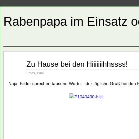
Rabenpapa im Einsatz o
Nov.
Zu Hause bei den Hiiiiiiihhssss!
02
2009
Fotos
,
Paul
Naja, Bilder sprechen tausend Worte – der tägliche Gruß bei den H