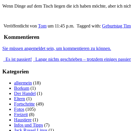
Wenn Dinge auf dem Tisch liegen die ich haben möchte, aber ich n
Veröffentlicht von
Tom
um 11:45 p.m.
Tagged with:
Geburtstag Tim
Kommentieren
Sie müssen angemeldet sein, um kommentieren zu können.
Es ist passiert!
Lange nichts geschrieben – trotzdem einiges passier
Kategorien
allgemein
(18)
Borkum
(1)
Der Handel
(1)
Eltern
(1)
Fortschritte
(49)
Fotos
(105)
Freizeit
(8)
Haustiere
(1)
Infos und Tipps
(7)
Jack Russel Linus
(1)