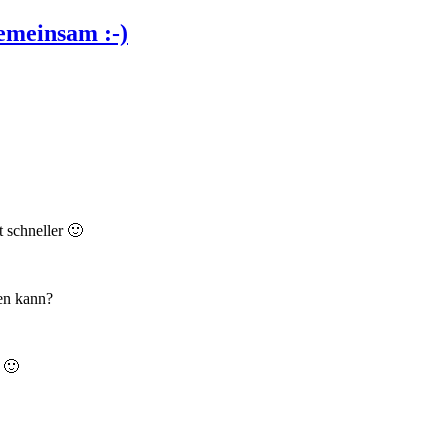
emeinsam :-)
t schneller 🙂
en kann?
 🙂